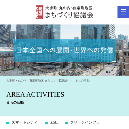
tog
nav
大手町・丸の内・有楽町地区 まちづくり協議会
> まちの活動
AREA ACTIVITIES
まちの活動
YAU
スマートシティ
グリーンインフラ