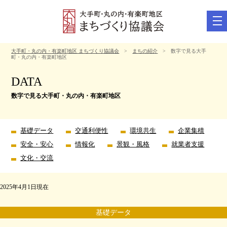
tog
nav
大手町・丸の内・有楽町地区 まちづくり協議会
>
まちの紹介
> 数字で見る大手
町・丸の内・有楽町地区
DATA
数字で見る大手町・丸の内・有楽町地区
基礎データ
交通利便性
環境共生
企業集積
安全・安心
情報化
景観・風格
就業者支援
文化・交流
2025年4月1日現在
基礎データ