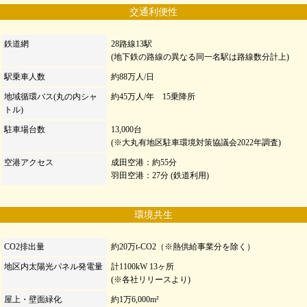
交通利便性
鉄道網
28路線13駅
(地下鉄の路線の異なる同一名駅は路線数分計上)
駅乗車人数
約88万人/日
地域循環バス
(丸の内シャ
約45万人/年 15乗降所
トル)
駐車場台数
13,000台
(※大丸有地区駐車環境対策協議会2022年調査)
空港アクセス
成田空港：約55分
羽田空港：27分 (鉄道利用)
環境共生
CO2排出量
約20万t-CO2（※熱供給事業分を除く）
地区内太陽光パネル発電量
計1100kW 13ヶ所
(※各社リリースより)
屋上・壁面緑化
約1万6,000m²