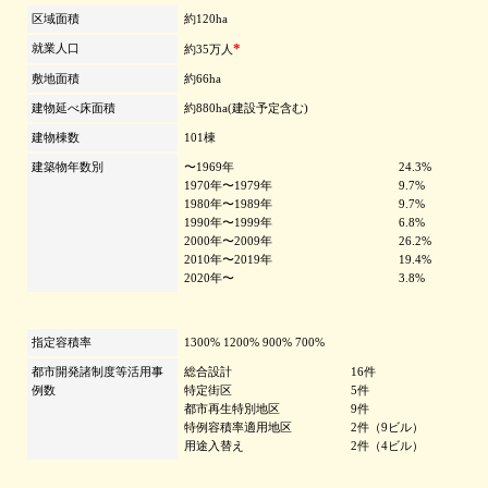
区域面積
約120ha
*
就業人口
約35万人
敷地面積
約66ha
建物延べ床面積
約880ha(建設予定含む)
建物棟数
101棟
建築物年数別
〜1969年
24.3%
1970年〜1979年
9.7%
1980年〜1989年
9.7%
1990年〜1999年
6.8%
2000年〜2009年
26.2%
2010年〜2019年
19.4%
2020年〜
3.8%
指定容積率
1300% 1200% 900% 700%
都市開発諸制度等活用事
総合設計
16件
例数
特定街区
5件
都市再生特別地区
9件
特例容積率適用地区
2件（9ビル）
用途入替え
2件（4ビル）