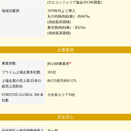
(※エコッツェリア協会2013年調査)
地域冷暖房
1970年代より導入
丸の内熱供給(株)：約647ha
(供給延床面積)
東京熱供給(株) ：約21ha
(供給延床面積)
企業集積
*
事業所数
約5,000事業所
プライム上場企業本社数
101社
上場企業の売上高/日本の
約155兆円/約9.12%
総売上高割合
FORTUNE GLOBAL 500 本
大丸有エリア19社
社数
安全安心
千代田区と帰宅困難者受入
30ヶ所