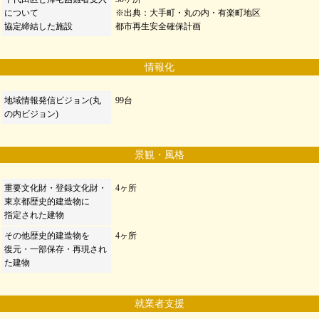
について
※出典：大手町・丸の内・有楽町地区
協定締結した施設
都市再生安全確保計画
情報化
地域情報発信ビジョン(丸
99台
の内ビジョン)
景観・風格
重要文化財・登録文化財・
4ヶ所
東京都歴史的建造物に
指定された建物
その他歴史的建造物を
4ヶ所
復元・一部保存・再現され
た建物
就業者支援