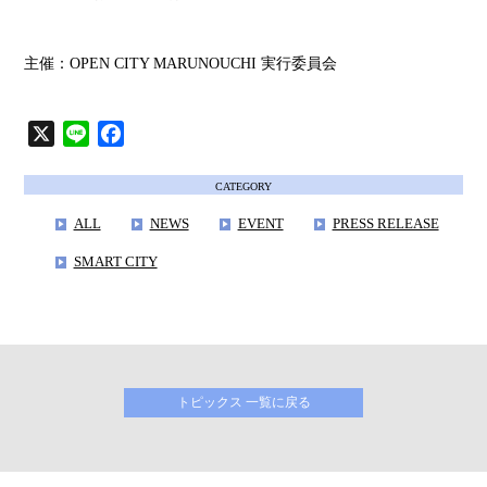
主催：OPEN CITY MARUNOUCHI 実行委員会
X
L
F
i
a
n
c
CATEGORY
e
e
ALL
NEWS
EVENT
PRESS RELEASE
b
SMART CITY
o
o
k
トピックス 一覧に戻る