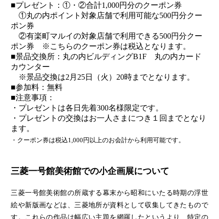
■プレゼント：①・②合計1,000円分のクーポン券
①丸の内ポイント対象店舗で利用可能な500円分クー
ポン券
②有楽町マルイの対象店舗で利用できる500円分クー
ポン券 ※こちらのクーポン券は税込となります。
■景品交換所：丸の内ビルディングB1F 丸の内カード
カウンター
※景品交換は2月25日（火）20時までとなります。
■参加料：無料
■注意事項：
・プレゼントは各日先着300名様限定です。
・プレゼントの交換はお一人さまにつき１回までとなり
ます。
・クーポン券は税込1,000円以上のお会計から利用可能です。
三菱一号館美術館での小企画展について
三菱一号館美術館の所蔵する幕末から昭和にいたる時期の浮世
絵や新版画などは、三菱地所が資料として収集してきたもので
す。これらの作品は幅広い主題を網羅したというより、特定の