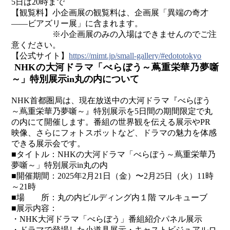
5日は20時まで
【観覧料】小企画展の観覧料は、企画展「異端の奇才
――ビアズリー展」に含まれます。
※小企画展のみの入場はできませんのでご注
意ください。
【公式サイト】
https://mimt.jp/small-gallery/#edototokyo
NHKの大河ドラマ「べらぼう～蔦重栄華乃夢噺
～」特別展示in丸の内について
NHK首都圏局は、現在放送中の大河ドラマ『べらぼう
～蔦重栄華乃夢噺～』特別展示を5日間の期間限定で丸
の内にて開催します。番組の世界観を伝える展示やPR
映像、さらにフォトスポットなど、ドラマの魅力を体感
できる展示会です。
■タイトル：NHKの大河ドラマ「べらぼう～蔦重栄華乃
夢噺～」特別展示in丸の内
■開催期間：2025年2月21日（金）〜2月25日（火）11時
～21時
■場 所：丸の内ビルディング内１階 マルキューブ
■展示内容：
・NHK大河ドラマ「べらぼう」番組紹介パネル展示
・ドラマで登場した小道具展示・キャストビジュアルロ