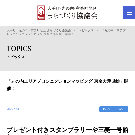
tog
nav
大手町・丸の内・有楽町地区 まちづくり協議会
>
トピックス
> 「丸の内エリアプ
ロジェクションマッピング 東京大浮世絵」開催！
TOPICS
トピックス
「丸の内エリアプロジェクションマッピング 東京大浮世絵」開
催！
2025.2.14
PRESS RELEASE
プレゼント付きスタンプラリーや三菱一号館