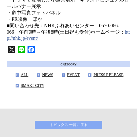
ールバナー展示
・劇中写真フォトパネル
・PR映像 ほか
■問い合わせ先：NHKふれあいセンター 0570-066-
066 午前9時～午後8時(土日祝も受付)ホームページ：
htt
p://nhk.jp/event/
X
L
F
i
a
n
c
CATEGORY
e
e
ALL
NEWS
EVENT
PRESS RELEASE
b
SMART CITY
o
o
k
トピックス 一覧に戻る