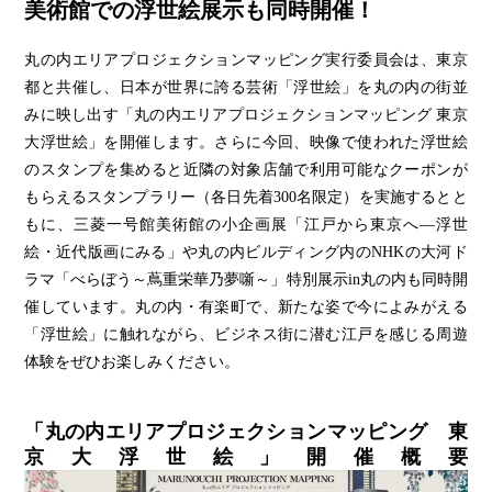
美術館での浮世絵展示も同時開催！
丸の内エリアプロジェクションマッピング実行委員会は、東京
都と共催し、日本が世界に誇る芸術「浮世絵」を丸の内の街並
みに映し出す「丸の内エリアプロジェクションマッピング 東京
大浮世絵」を開催します。さらに今回、映像で使われた浮世絵
のスタンプを集めると近隣の対象店舗で利用可能なクーポンが
もらえるスタンプラリー（各日先着300名限定）を実施するとと
もに、三菱一号館美術館の小企画展「江戸から東京へ―浮世
絵・近代版画にみる」や丸の内ビルディング内のNHKの大河ド
ラマ「べらぼう～蔦重栄華乃夢噺～」特別展示in丸の内も同時開
催しています。丸の内・有楽町で、新たな姿で今によみがえる
「浮世絵」に触れながら、ビジネス街に潜む江戸を感じる周遊
体験をぜひお楽しみください。
「丸の内エリアプロジェクションマッピング 東
京大浮世絵」開催概要