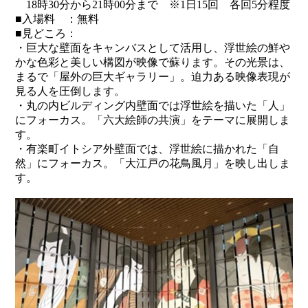
18時30分から21時00分まで ※1日15回 各回5分程度
■入場料 ：無料
■見どころ：
・巨大な壁面をキャンバスとして活用し、浮世絵の鮮や
かな色彩と美しい構図が映像で蘇ります。その光景は、
まるで「屋外の巨大ギャラリー」。迫力ある映像表現が
見る人を圧倒します。
・丸の内ビルディング内壁面では浮世絵を描いた「人」
にフォーカス。「六大絵師の共演」をテーマに展開しま
す。
・有楽町イトシア外壁面では、浮世絵に描かれた「自
然」にフォーカス。「大江戸の花鳥風月」を映し出しま
す。