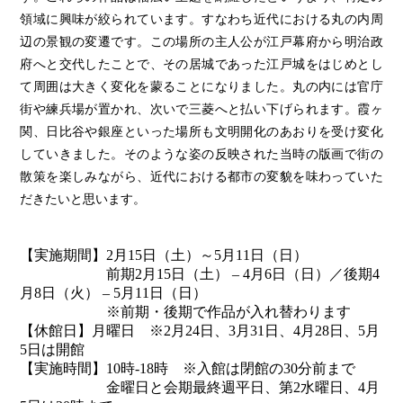
領域に興味が絞られています。すなわち近代における丸の内周
辺の景観の変遷です。この場所の主人公が江戸幕府から明治政
府へと交代したことで、その居城であった江戸城をはじめとし
て周囲は大きく変化を蒙ることになりました。丸の内には官庁
街や練兵場が置かれ、次いで三菱へと払い下げられます。霞ヶ
関、日比谷や銀座といった場所も文明開化のあおりを受け変化
していきました。そのような姿の反映された当時の版画で街の
散策を楽しみながら、近代における都市の変貌を味わっていた
だきたいと思います。
【実施期間】2月15日（土）～5月11日（日）
前期2月15日（土） – 4月6日（日）／後期4
月8日（火） – 5月11日（日）
※前期・後期で作品が入れ替わります
【休館日】月曜日 ※2月24日、3月31日、4月28日、5月
5日は開館
【実施時間】10時-18時 ※入館は閉館の30分前まで
金曜日と会期最終週平日、第2水曜日、4月