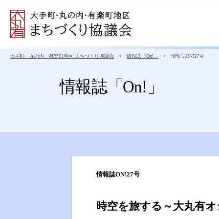
大手町・丸の内・有楽町地区 まちづくり協議会
>
情報誌「On!」
> 情報誌ON!27号
情報誌「On!」
情報誌ON!27号
時空を旅する～大丸有オ