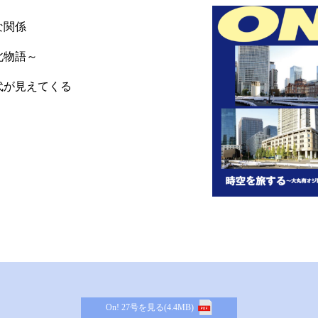
な関係
北物語～
代が見えてくる
On! 27号を見る(4.4MB)