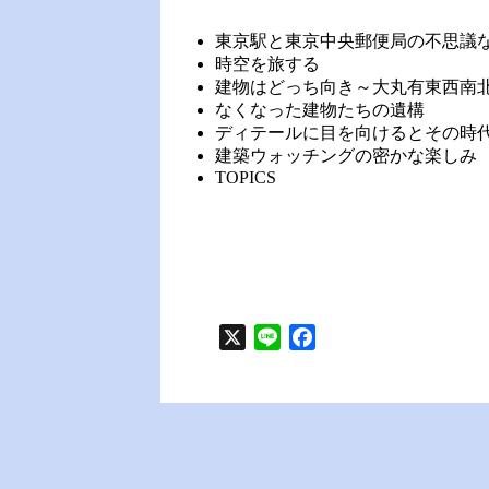
東京駅と東京中央郵便局の不思議
時空を旅する
建物はどっち向き～大丸有東西南
なくなった建物たちの遺構
ディテールに目を向けるとその時
建築ウォッチングの密かな楽しみ
TOPICS
X
L
F
i
a
n
c
e
e
b
o