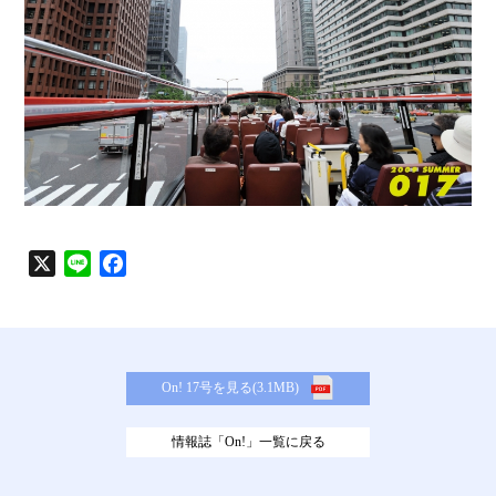
X
L
F
i
a
n
c
e
e
b
On! 17号を見る(3.1MB)
o
o
情報誌「On!」一覧に戻る
k