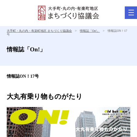
tog
nav
大手町・丸の内・有楽町地区 まちづくり協議会
>
情報誌「On!」
> 情報誌ON！17
号
情報誌「On!」
情報誌ON！17号
大丸有乗り物ものがたり